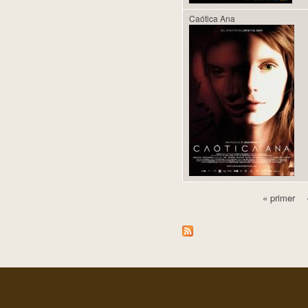
Caótica Ana
« primer
Pàgines