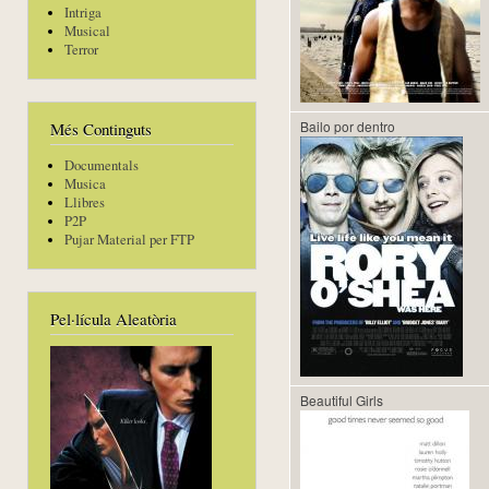
Intriga
Musical
Terror
Bailo por dentro
Més Continguts
Documentals
Musica
Llibres
P2P
Pujar Material per FTP
Pel·lícula Aleatòria
Beautiful Girls