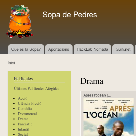
Vés
con
Sopa de Pedres
Què és la Sopa?
Aportacions
HackLab Nòmada
Guifi.net
Menú principal
Inici
Esteu aquí
Drama
Pel·lícules
Últimes Pel·lícules Afegides
Après l'océan (...
Acció
Ciència Ficció
Comèdia
Documental
Drama
Fantàstic
Infantil
Social