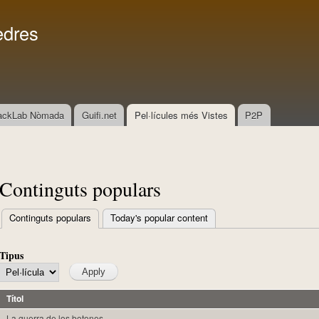
Vés al
Menú secundari
contingut
edres
ackLab Nòmada
Guifi.net
Pel·lícules més Vistes
P2P
Continguts populars
Continguts populars
(pestanya activa)
Today's popular content
Pestanyes primàries
Tipus
Títol
La guerra de los botones