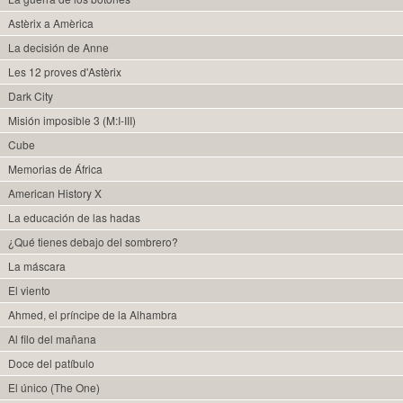
Astèrix a Amèrica
La decisión de Anne
Les 12 proves d'Astèrix
Dark City
Misión imposible 3 (M:I-III)
Cube
Memorias de África
American History X
La educación de las hadas
¿Qué tienes debajo del sombrero?
La máscara
El viento
Ahmed, el príncipe de la Alhambra
Al filo del mañana
Doce del patíbulo
El único (The One)