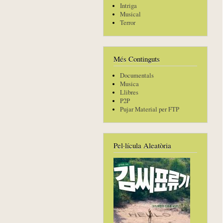
Intriga
Musical
Terror
Més Continguts
Documentals
Musica
Llibres
P2P
Pujar Material per FTP
Pel·lícula Aleatòria