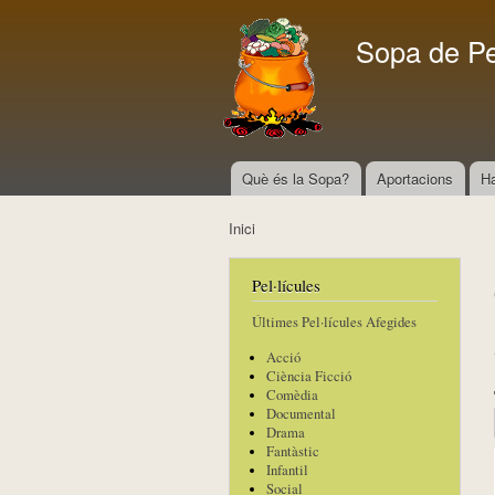
Sopa de P
Què és la Sopa?
Aportacions
H
Menú principal
Inici
Esteu aquí
Pel·lícules
Últimes Pel·lícules Afegides
Acció
Ciència Ficció
Comèdia
Documental
Drama
Fantàstic
Infantil
Social