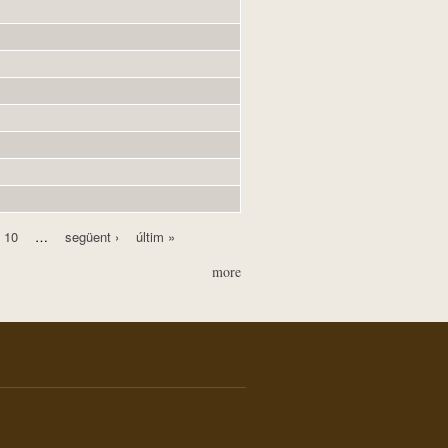
10
…
següent ›
últim »
more