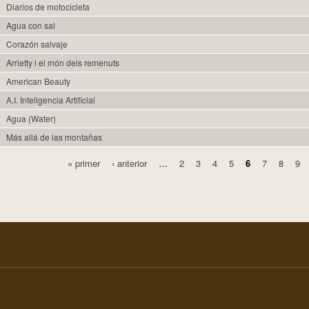
Diarios de motocicleta
Agua con sal
Corazón salvaje
Arrietty i el món dels remenuts
American Beauty
A.I. Inteligencia Artificial
Agua (Water)
Más allá de las montañas
« primer
‹ anterior
…
2
3
4
5
6
7
8
9
Pàgines