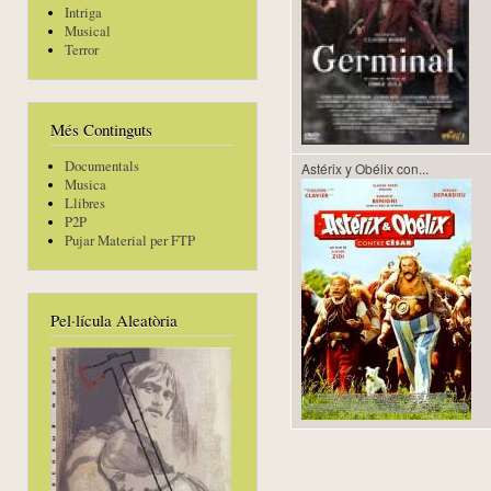
Intriga
Musical
Terror
Més Continguts
Documentals
Astérix y Obélix con...
Musica
Llibres
P2P
Pujar Material per FTP
Pel·lícula Aleatòria