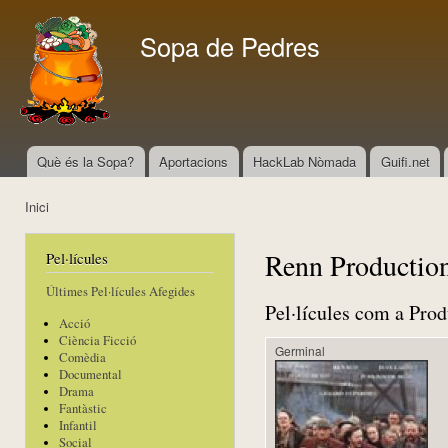
Vés
con
Sopa de Pedres
Què és la Sopa?
Aportacions
HackLab Nòmada
Guifi.net
Menú principal
Inici
Esteu aquí
Renn Productio
Pel·lícules
Últimes Pel·lícules Afegides
Pel·lícules com a Prod
Acció
Ciència Ficció
Germinal
Comèdia
Documental
Drama
Fantàstic
Infantil
Social