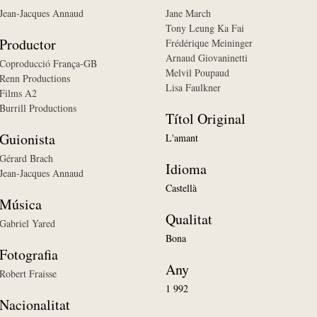
Jean-Jacques Annaud
Jane March
Tony Leung Ka Fai
Productor
Frédérique Meininger
Arnaud Giovaninetti
Coproducció França-GB
Melvil Poupaud
Renn Productions
Lisa Faulkner
Films A2
Burrill Productions
Títol Original
Guionista
L'amant
Gérard Brach
Idioma
Jean-Jacques Annaud
Castellà
Música
Qualitat
Gabriel Yared
Bona
Fotografia
Any
Robert Fraisse
1 992
Nacionalitat