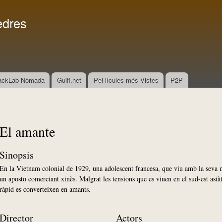
Vés al
Menú secundari
contingut
edres
ackLab Nòmada
Guifi.net
Pel·lícules més Vistes
P2P
El amante
Sinopsis
En la Vietnam colonial de 1929, una adolescent francesa, que viu amb la seva m
un aposto comerciant xinès. Malgrat les tensions que es viuen en el sud-est asiàt
ràpid es converteixen en amants.
Director
Actors