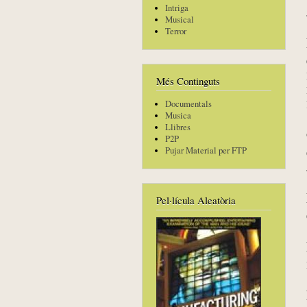
Intriga
Musical
Terror
Més Continguts
Documentals
Musica
Llibres
P2P
Pujar Material per FTP
Pel·lícula Aleatòria