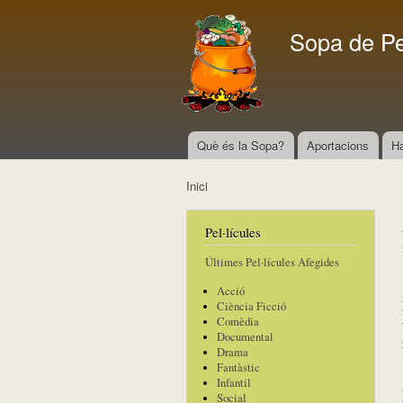
Sopa de P
Què és la Sopa?
Aportacions
H
Menú principal
Inici
Esteu aquí
Pel·lícules
Últimes Pel·lícules Afegides
Acció
Ciència Ficció
Comèdia
Documental
Drama
Fantàstic
Infantil
Social