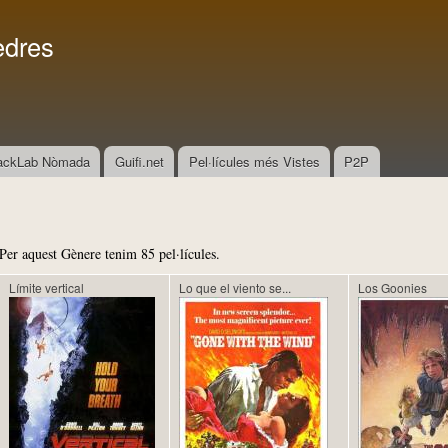
Vés al
Menú secundari
contingut
edres
ackLab Nòmada
Guifi.net
Pel·lícules més Vistes
P2P
Per aquest Gènere tenim 85 pel·lícules.
Límite vertical
Lo que el viento se...
Los Goonies