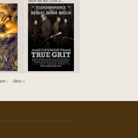
Valor de ley (True G...
ent ›
últim »