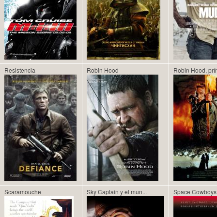
Resistencia
Robin Hood
Robin Hood, prín
Scaramouche
Sky Captain y el mun...
Space Cowboys