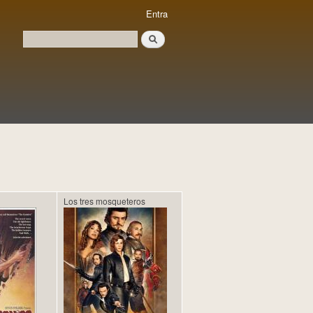
Entra
Cerca
Formulari de cerca
Los tres mosqueteros