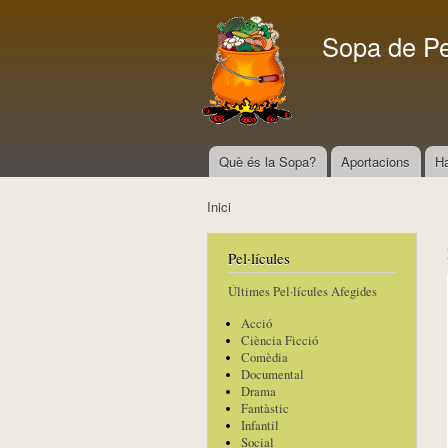
Sopa de P
Què és la Sopa?
Aportacions
H
Menú principal
Inici
Esteu aquí
Pel·lícules
Últimes Pel·lícules Afegides
Acció
Ciència Ficció
Comèdia
Documental
Drama
Fantàstic
Infantil
Social