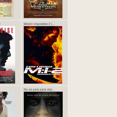
e
Misión imposible 2 (...
No es país para viej...