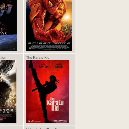
tion
The Karate Kid