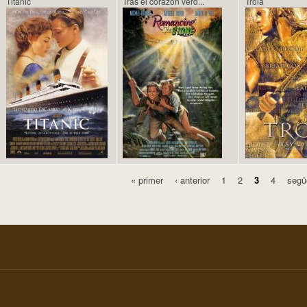
Titanic
Tras el corazón verd...
Troia
« primer
‹ anterior
1
2
3
4
segü
Pàgines