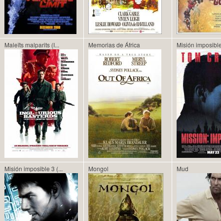
Maleïts malparits (I...
Memorias de África
Misión imposibl
Misión imposible 3 (...
Mongol
Mud