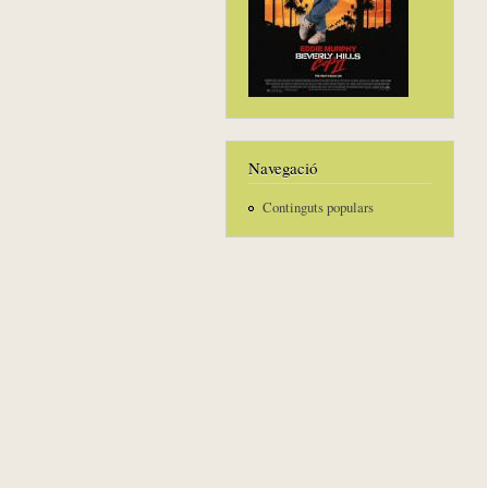
Navegació
Continguts populars