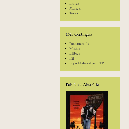
Intriga
Musical
Terror
Més Continguts
Documentals
Musica
Llibres
P2P
Pujar Material per FTP
Pel·lícula Aleatòria