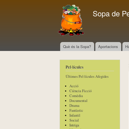
Sopa de P
Què és la Sopa?
Aportacions
H
Menú principal
Pel·lícules
Últimes Pel·lícules Afegides
Acció
Ciència Ficció
Comèdia
Documental
Drama
Fantàstic
Infantil
Social
Intriga