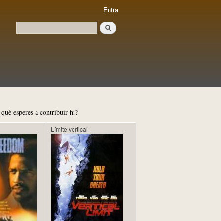
Entra
Cerca
Formulari de cerca
què esperes a contribuir-hi?
Límite vertical