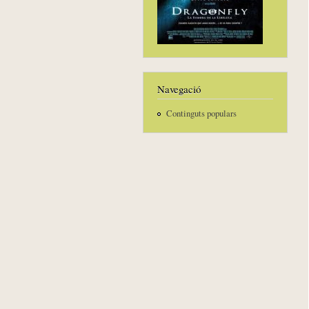
Navegació
Continguts populars