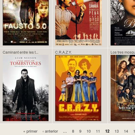
Caminant entre les t...
C.R.A.Z.Y.
Los tres mosq
« primer
‹ anterior
…
8
9
10
11
12
13
14