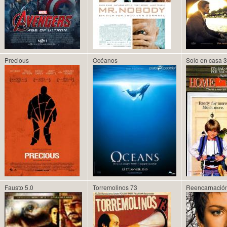
Precious
Océanos
Solo en casa 3
Fausto 5.0
Torremolinos 73
Reencarnació