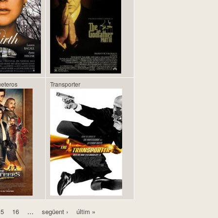
ueteros
Transporter
15
16
…
següent ›
últim »