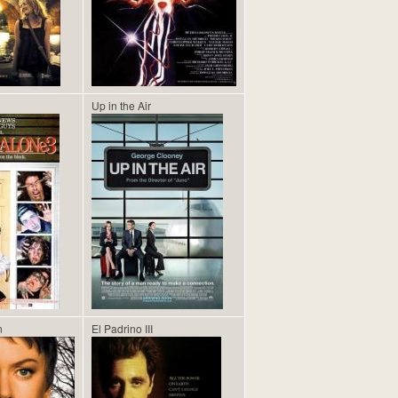
Up in the Air
n
El Padrino III