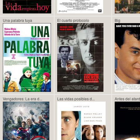
Una palabra tuya
El cuarto protocolo
Big
Vengadores: La era d...
Las vidas posibles d...
Antes del atar