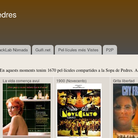
Vés al
Menú secundari
contingut
edres
ackLab Nòmada
Guifi.net
Pel·lícules més Vistes
P2P
En aquests moments tenim 1670 pel·lícules compartides a la Sopa de Pedres. A 
La vida comença avui
1900 (Novecento)
Grita libertad