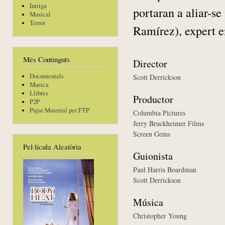
Intriga
portaran a aliar-s
Musical
Terror
Ramírez), expert e
Més Continguts
Director
Documentals
Scott Derrickson
Musica
Llibres
Productor
P2P
Pujar Material per FTP
Columbia Pictures
Jerry Bruckheimer Films
Screen Gems
Pel·lícula Aleatòria
Guionista
Paul Harris Boardman
Scott Derrickson
Música
Christopher Young