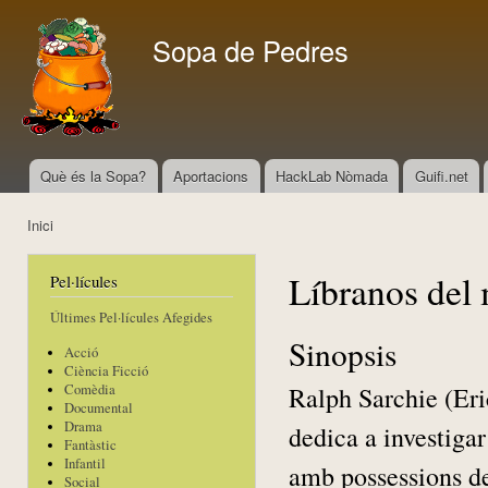
Vés
con
Sopa de Pedres
Què és la Sopa?
Aportacions
HackLab Nòmada
Guifi.net
Menú principal
Inici
Esteu aquí
Líbranos del
Pel·lícules
Últimes Pel·lícules Afegides
Sinopsis
Acció
Ciència Ficció
Ralph Sarchie (Eri
Comèdia
Documental
Drama
dedica a investigar
Fantàstic
Infantil
amb possessions de
Social