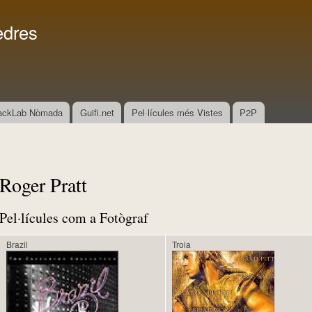
Vés al
Menú secundari
contingut
edres
ackLab Nòmada
Guifi.net
Pel·lícules més Vistes
P2P
Roger Pratt
Pel·lícules com a Fotògraf
Brazil
Troia