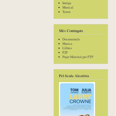
Intriga
Musical
Terror
Més Continguts
Documentals
Musica
Llibres
P2P
Pujar Material per FTP
Pel·lícula Aleatòria