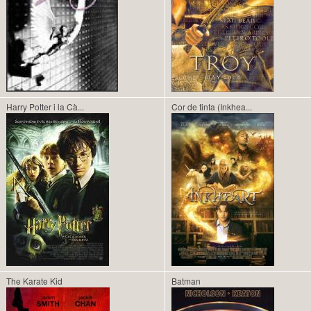
Harry Potter i la Cà...
Cor de tinta (Inkhea...
The Karate Kid
Batman