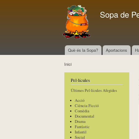
Sopa de P
Què és la Sopa?
Aportacions
H
Menú principal
Inici
Esteu aquí
Pel·lícules
Últimes Pel·lícules Afegides
Acció
Ciència Ficció
Comèdia
Documental
Drama
Fantàstic
Infantil
Social