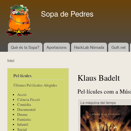
Vés
con
Sopa de Pedres
Què és la Sopa?
Aportacions
HackLab Nòmada
Guifi.net
Menú principal
Inici
Esteu aquí
Klaus Badelt
Pel·lícules
Últimes Pel·lícules Afegides
Pel·lícules com a Mús
Acció
Ciència Ficció
La màquina del temps
Comèdia
Documental
Drama
Fantàstic
Infantil
Social