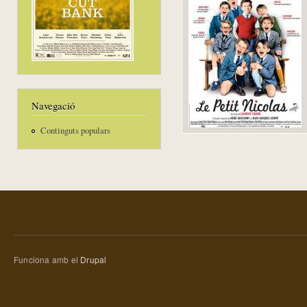
Navegació
Continguts populars
Funciona amb el
Drupal