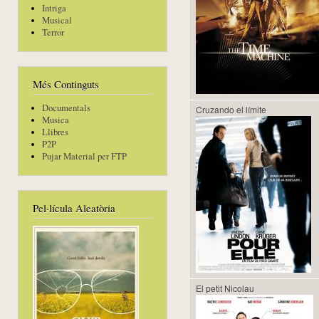
Intriga
Musical
Terror
Més Continguts
Documentals
Cruzando el límite
Musica
Llibres
P2P
Pujar Material per FTP
Pel·lícula Aleatòria
El petit Nicolau