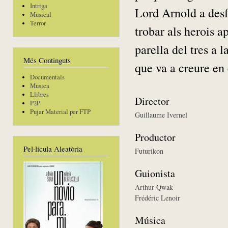
Intriga
Lord Arnold a desf
Musical
Terror
trobar als herois 
parella del tres a 
Més Continguts
que va a creure en 
Documentals
Musica
Llibres
Director
P2P
Pujar Material per FTP
Guillaume Ivernel
Productor
Pel·lícula Aleatòria
Futurikon
Guionista
Arthur Qwak
Frédéric Lenoir
Música