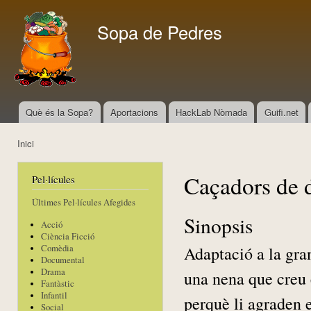
Vés
con
Sopa de Pedres
Què és la Sopa?
Aportacions
HackLab Nòmada
Guifi.net
Menú principal
Inici
Esteu aquí
Caçadors de 
Pel·lícules
Últimes Pel·lícules Afegides
Sinopsis
Acció
Ciència Ficció
Adaptació a la gra
Comèdia
Documental
Drama
una nena que creu 
Fantàstic
Infantil
perquè li agraden e
Social