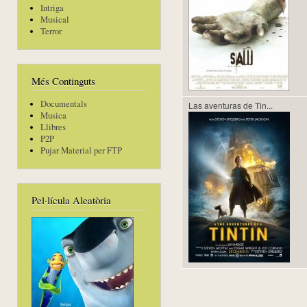
Intriga
Musical
Terror
Més Continguts
Documentals
Las aventuras de Tin...
Musica
Llibres
P2P
Pujar Material per FTP
Pel·lícula Aleatòria