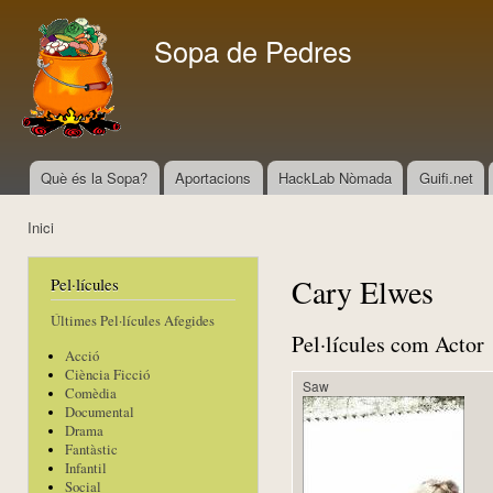
Vés
con
Sopa de Pedres
Què és la Sopa?
Aportacions
HackLab Nòmada
Guifi.net
Menú principal
Inici
Esteu aquí
Cary Elwes
Pel·lícules
Últimes Pel·lícules Afegides
Pel·lícules com Actor
Acció
Ciència Ficció
Saw
Comèdia
Documental
Drama
Fantàstic
Infantil
Social