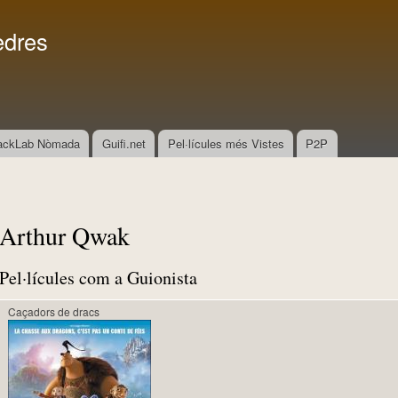
Vés al
Menú secundari
contingut
edres
ackLab Nòmada
Guifi.net
Pel·lícules més Vistes
P2P
Arthur Qwak
Pel·lícules com a Guionista
Caçadors de dracs