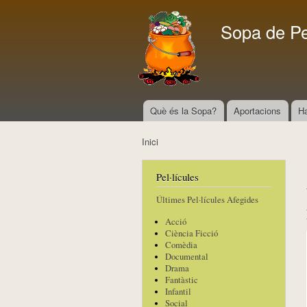
Sopa de P
Què és la Sopa?
Aportacions
H
Menú principal
Inici
Esteu aquí
Pel·lícules
Últimes Pel·lícules Afegides
Acció
Ciència Ficció
Comèdia
Documental
Drama
Fantàstic
Infantil
Social