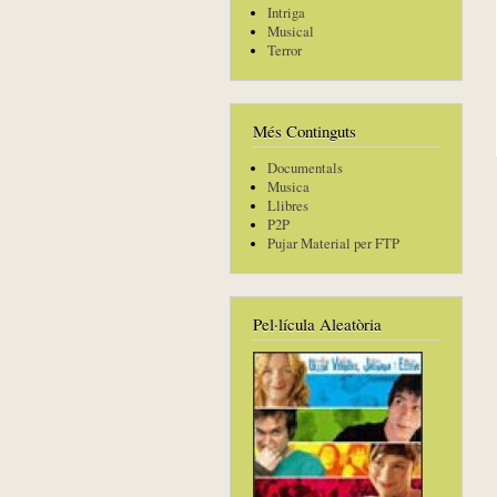
Intriga
Musical
Terror
Més Continguts
Documentals
Musica
Llibres
P2P
Pujar Material per FTP
Pel·lícula Aleatòria