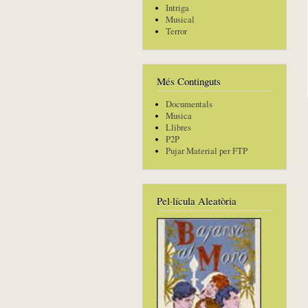
Intriga
Musical
Terror
Més Continguts
Documentals
Musica
Llibres
P2P
Pujar Material per FTP
Pel·lícula Aleatòria