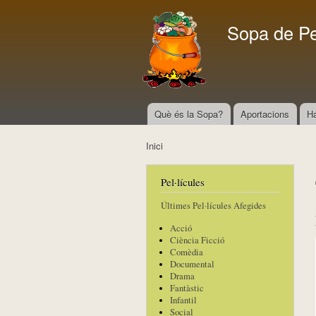
Sopa de P
Què és la Sopa?
Aportacions
H
Menú principal
Inici
Esteu aquí
Pel·lícules
Últimes Pel·lícules Afegides
Acció
Ciència Ficció
Comèdia
Documental
Drama
Fantàstic
Infantil
Social