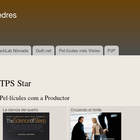
Vés al
Menú secundari
contingut
edres
ackLab Nòmada
Guifi.net
Pel·lícules més Vistes
P2P
TPS Star
Pel·lícules com a Productor
La ciencia del sueño
Cruzando el límite