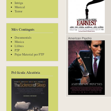
Intriga
Musical
Terror
Més Continguts
Documentals
American Psycho
Musica
Llibres
P2P
Pujar Material per FTP
Pel·lícula Aleatòria