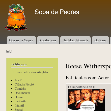
Vés
con
Sopa de Pedres
Què és la Sopa?
Aportacions
HackLab Nòmada
Guifi.net
Menú principal
Inici
Esteu aquí
Reese Withersp
Pel·lícules
Últimes Pel·lícules Afegides
Pel·lícules com Actor
Acció
Ciència Ficció
La importancia de ll...
Comèdia
Documental
Drama
Fantàstic
Infantil
Social