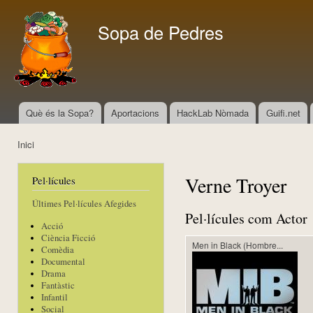
Vés
con
Sopa de Pedres
Què és la Sopa?
Aportacions
HackLab Nòmada
Guifi.net
Menú principal
Inici
Esteu aquí
Verne Troyer
Pel·lícules
Últimes Pel·lícules Afegides
Pel·lícules com Actor
Acció
Ciència Ficció
Men in Black (Hombre...
Comèdia
Documental
Drama
Fantàstic
Infantil
Social