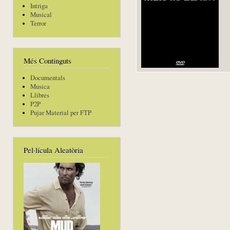
Intriga
Musical
Terror
Més Continguts
Documentals
Musica
Llibres
P2P
Pujar Material per FTP
Pel·lícula Aleatòria