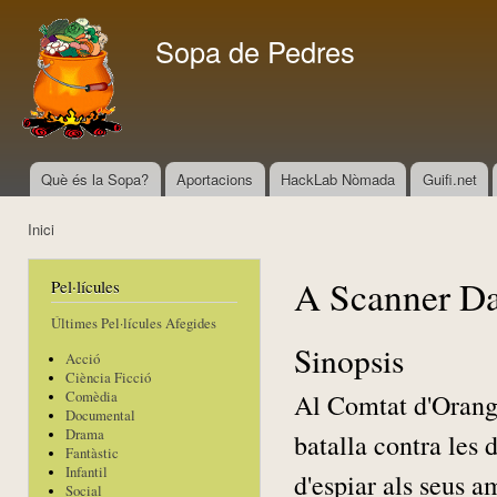
Vés
con
Sopa de Pedres
Què és la Sopa?
Aportacions
HackLab Nòmada
Guifi.net
Menú principal
Inici
Esteu aquí
A Scanner Da
Pel·lícules
Últimes Pel·lícules Afegides
Sinopsis
Acció
Ciència Ficció
Al Comtat d'Orange
Comèdia
Documental
Drama
batalla contra les 
Fantàstic
Infantil
d'espiar als seus a
Social