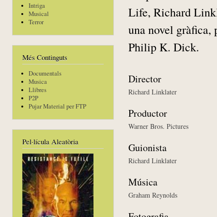
Intriga
Life, Richard Link
Musical
Terror
una novel gràfica, 
Philip K. Dick.
Més Continguts
Documentals
Director
Musica
Llibres
Richard Linklater
P2P
Pujar Material per FTP
Productor
Warner Bros. Pictures
Pel·lícula Aleatòria
Guionista
Richard Linklater
Música
Graham Reynolds
Fotografia