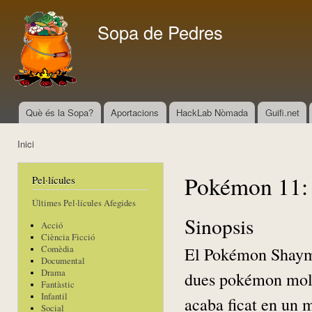
Vés
con
Sopa de Pedres
Què és la Sopa?
Aportacions
HackLab Nòmada
Guifi.net
Menú principal
Inici
Esteu aquí
Pokémon 11: G
Pel·lícules
Últimes Pel·lícules Afegides
Sinopsis
Acció
Ciència Ficció
El Pokémon Shaymin
Comèdia
Documental
Drama
dues pokémon molt 
Fantàstic
Infantil
acaba ficat en un m
Social