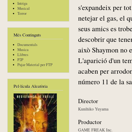
Intriga
s'expandeix per tot
Musical
Terror
netejar el gas, el q
seus amics es trob
Més Continguts
descobrir que tene
Documentals
això Shaymon no es
Musica
Llibres
L'aparició d'un te
P2P
Pujar Material per FTP
acaben per arrodoni
número 11 de la sa
Pel·lícula Aleatòria
Director
Kunihiko Yuyama
Productor
GAME FREAK Inc.