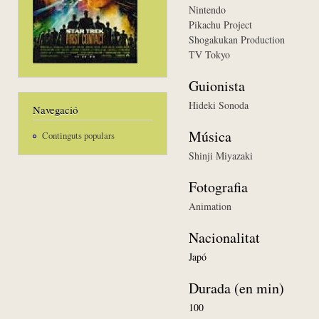
Nintendo
Pikachu Project
Shogakukan Production
TV Tokyo
Guionista
Hideki Sonoda
Navegació
Música
Continguts populars
Shinji Miyazaki
Fotografia
Animation
Nacionalitat
Japó
Durada (en min)
100