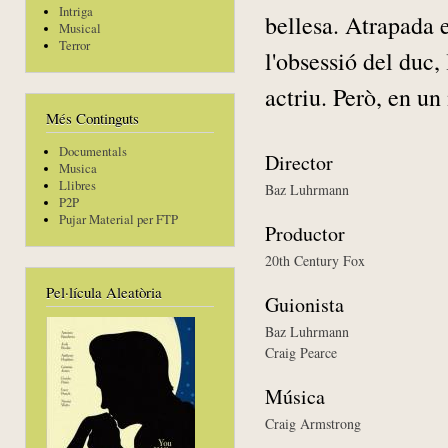
Intriga
bellesa. Atrapada e
Musical
Terror
l'obsessió del duc, 
actriu. Però, en un
Més Continguts
Documentals
Director
Musica
Llibres
Baz Luhrmann
P2P
Pujar Material per FTP
Productor
20th Century Fox
Pel·lícula Aleatòria
Guionista
Baz Luhrmann
Craig Pearce
Música
Craig Armstrong