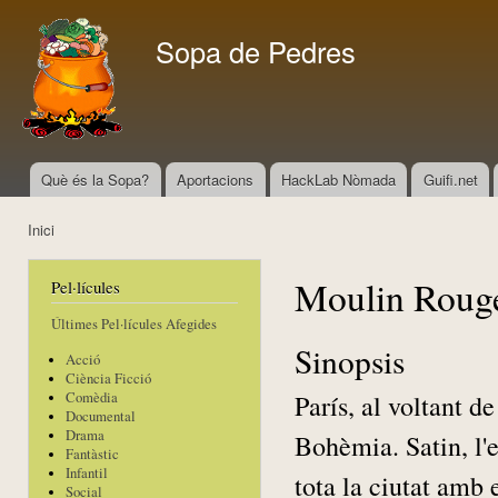
Vés
con
Sopa de Pedres
Què és la Sopa?
Aportacions
HackLab Nòmada
Guifi.net
Menú principal
Inici
Esteu aquí
Moulin Roug
Pel·lícules
Últimes Pel·lícules Afegides
Sinopsis
Acció
Ciència Ficció
París, al voltant d
Comèdia
Documental
Drama
Bohèmia. Satin, l'
Fantàstic
Infantil
tota la ciutat amb 
Social