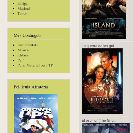
Intriga
Musical
Terror
Més Continguts
Documentals
La guerra de las gal...
Musica
Llibres
P2P
Pujar Material per FTP
Pel·lícula Aleatòria
El escritor (The Gho...