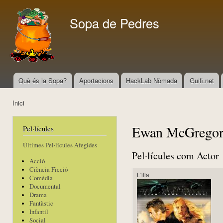
Vés
con
Sopa de Pedres
Què és la Sopa?
Aportacions
HackLab Nòmada
Guifi.net
Menú principal
Inici
Esteu aquí
Ewan McGrego
Pel·lícules
Últimes Pel·lícules Afegides
Pel·lícules com Actor
Acció
Ciència Ficció
L'illa
Comèdia
Documental
Drama
Fantàstic
Infantil
Social