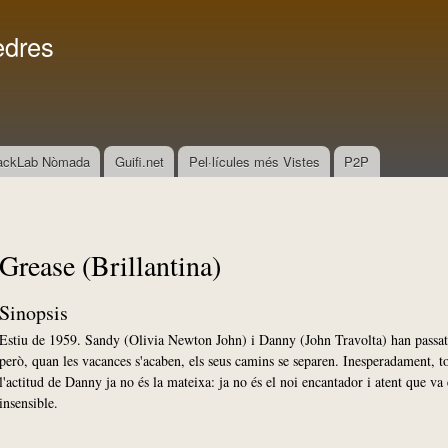
Vés al
Menú secundari
contingut
edres
ackLab Nòmada
Guifi.net
Pel·lícules més Vistes
P2P
Grease (Brillantina)
Sinopsis
Estiu de 1959. Sandy (Olivia Newton John) i Danny (John Travolta) han passat 
però, quan les vacances s'acaben, els seus camins se separen. Inesperadament, tor
l'actitud de Danny ja no és la mateixa: ja no és el noi encantador i atent que va
insensible.