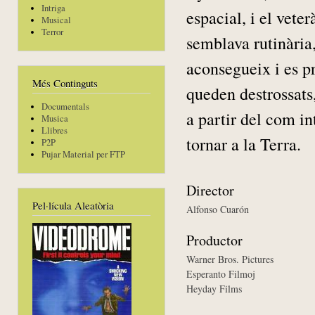
Intriga
espacial, i el vete
Musical
Terror
semblava rutinària
aconsegueix i es pro
Més Continguts
queden destrossats
Documentals
a partir del com in
Musica
Llibres
tornar a la Terra.
P2P
Pujar Material per FTP
Director
Pel·lícula Aleatòria
Alfonso Cuarón
Productor
Warner Bros. Pictures
Esperanto Filmoj
Heyday Films