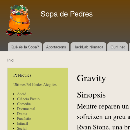
Vés
con
Sopa de Pedres
Què és la Sopa?
Aportacions
HackLab Nòmada
Guifi.net
Menú principal
Inici
Esteu aquí
Gravity
Pel·lícules
Últimes Pel·lícules Afegides
Sinopsis
Acció
Ciència Ficció
Mentre reparen un s
Comèdia
Documental
Drama
sofreixen un greu a
Fantàstic
Infantil
Ryan Stone, una br
Social