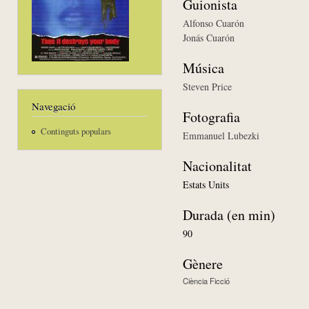
Guionista
Alfonso Cuarón
Jonás Cuarón
Música
Steven Price
Navegació
Fotografia
Continguts populars
Emmanuel Lubezki
Nacionalitat
Estats Units
Durada (en min)
90
Gènere
Ciència Ficció