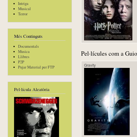
Intriga
Musical
Terror
Més Continguts
Documentals
Musica
Pel·lícules com a Guio
Llibres
P2P
Gravity
Pujar Material per FTP
Pel·lícula Aleatòria