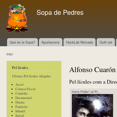
Vés
con
Sopa de Pedres
Què és la Sopa?
Aportacions
HackLab Nòmada
Guifi.net
Menú principal
Inici
Esteu aquí
Alfonso Cuarón
Pel·lícules
Últimes Pel·lícules Afegides
Pel·lícules com a Dire
Acció
Ciència Ficció
Harry Potter i el Pr...
Comèdia
Documental
Drama
Fantàstic
Infantil
Social