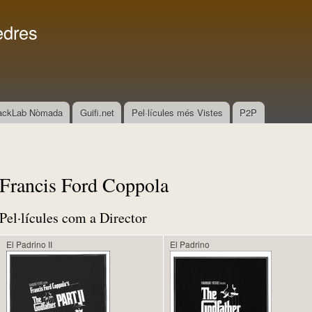
Vés al
Menú secundari
contingut
edres
ackLab Nòmada
Guifi.net
Pel·lícules més Vistes
P2P
Francis Ford Coppola
Pel·lícules com a Director
El Padrino II
El Padrino