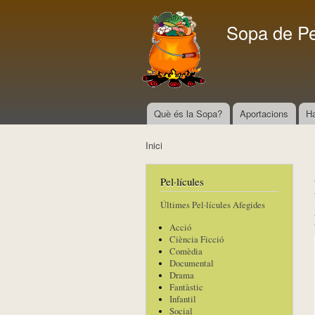
Sopa de P
Què és la Sopa?
Aportacions
H
Menú principal
Inici
Esteu aquí
Pel·lícules
Últimes Pel·lícules Afegides
Acció
Ciència Ficció
Comèdia
Documental
Drama
Fantàstic
Infantil
Social