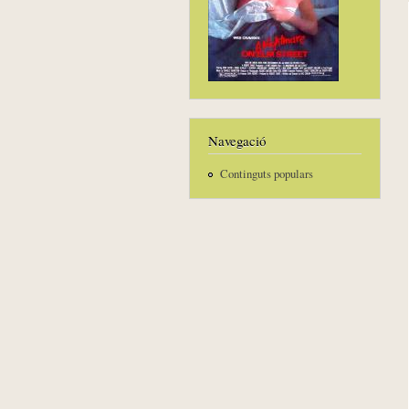
Navegació
Continguts populars