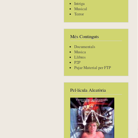
Intriga
Musical
Terror
Més Continguts
Documentals
Musica
Llibres
P2P
Pujar Material per FTP
Pel·lícula Aleatòria