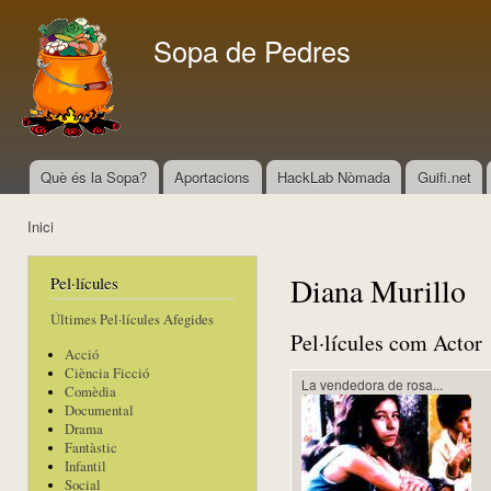
Vés
con
Sopa de Pedres
Què és la Sopa?
Aportacions
HackLab Nòmada
Guifi.net
Menú principal
Inici
Esteu aquí
Diana Murillo
Pel·lícules
Últimes Pel·lícules Afegides
Pel·lícules com Actor
Acció
Ciència Ficció
La vendedora de rosa...
Comèdia
Documental
Drama
Fantàstic
Infantil
Social