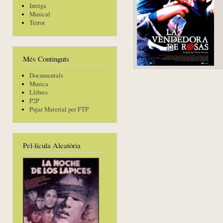
Intriga
Musical
Terror
Més Continguts
Documentals
Musica
Llibres
P2P
Pujar Material per FTP
Pel·lícula Aleatòria