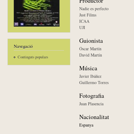
Productor
Nadie es perfecto
Just Films
ICAA
UJI
Guionista
Navegació
Óscar Martín
David Martín
Continguts populars
Música
Javier Ibáñez
Guillermo Torres
Fotografia
Juan Plasencia
Nacionalitat
Espanya