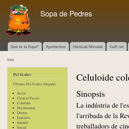
Vés
con
Sopa de Pedres
Què és la Sopa?
Aportacions
HackLab Nòmada
Guifi.net
Menú principal
Inici
Esteu aquí
Celuloide col
Pel·lícules
Últimes Pel·lícules Afegides
Sinopsis
Acció
Ciència Ficció
La indústria de l'e
Comèdia
Documental
Drama
l'arribada de la Re
Fantàstic
Infantil
treballadors de cin
Social