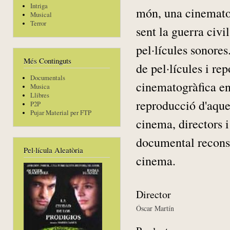
Intriga
món, una cinematog
Musical
Terror
sent la guerra civi
pel·lícules sonore
Més Continguts
de pel·lícules i re
Documentals
cinematogràfica en
Musica
Llibres
reproducció d'aquel
P2P
Pujar Material per FTP
cinema, directors i
documental reconst
Pel·lícula Aleatòria
cinema.
Director
Óscar Martín