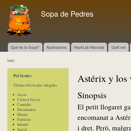
Vés
con
Sopa de Pedres
Què és la Sopa?
Aportacions
HackLab Nòmada
Guifi.net
Menú principal
Inici
Esteu aquí
Astérix y los
Pel·lícules
Últimes Pel·lícules Afegides
Sinopsis
Acció
Ciència Ficció
El petit llogaret g
Comèdia
Documental
Drama
encomanat a Astéri
Fantàstic
Infantil
i dret. Però, malgr
Social