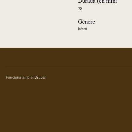
Durada (en min)
78
Gènere
Infantil
Funciona amb el
Drupal