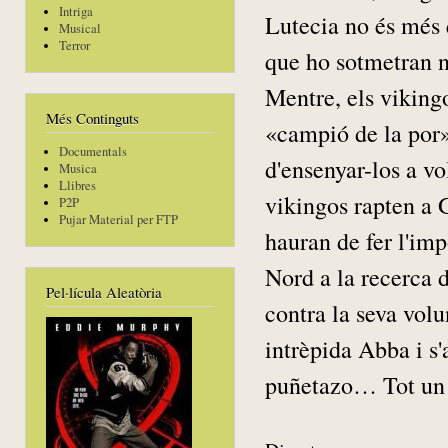
Intriga
Lutecia no és més 
Musical
Terror
que ho sotmetran n
Mentre, els viking
Més Continguts
«campió de la por»
Documentals
d'ensenyar-los a vo
Musica
Llibres
vikingos rapten a G
P2P
Pujar Material per FTP
hauran de fer l'im
Nord a la recerca d
Pel·lícula Aleatòria
contra la seva volu
intrèpida Abba i s'
puñetazo… Tot un 