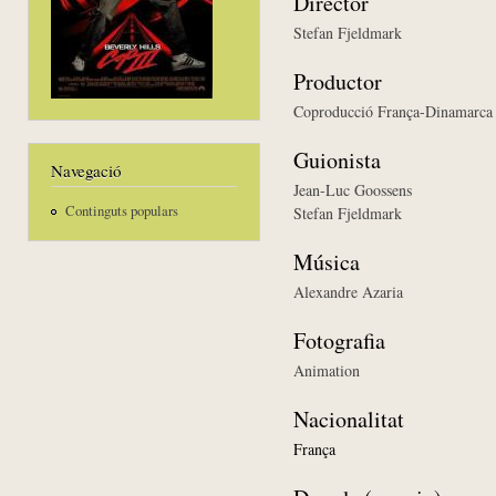
Director
Stefan Fjeldmark
Productor
Coproducció França-Dinamarca
Guionista
Navegació
Jean-Luc Goossens
Continguts populars
Stefan Fjeldmark
Música
Alexandre Azaria
Fotografia
Animation
Nacionalitat
França