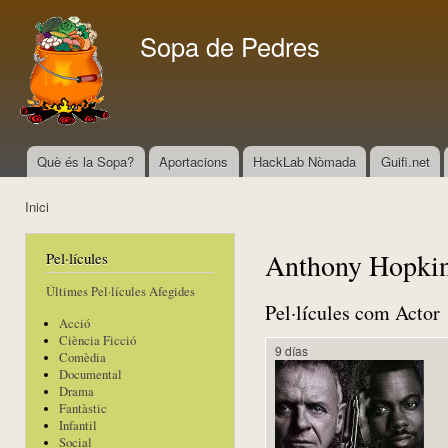
Vés
con
Sopa de Pedres
Què és la Sopa?
Aportacions
HackLab Nòmada
Guifi.net
Menú principal
Inici
Esteu aquí
Anthony Hopki
Pel·lícules
Últimes Pel·lícules Afegides
Pel·lícules com Actor
Acció
Ciència Ficció
9 días
Comèdia
Documental
Drama
Fantàstic
Infantil
Social