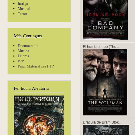
Intriga
Musical
Terror
Més Continguts
Documentals
El hombre lobo (The...
Musica
Llibres
P2P
Pujar Material per FTP
Pel·lícula Aleatòria
Drácula de Bram Stok...