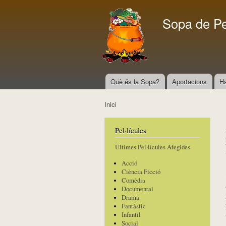
Sopa de P
Què és la Sopa?
Aportacions
H
Menú principal
Inici
Esteu aquí
Pel·lícules
Últimes Pel·lícules Afegides
Acció
Ciència Ficció
Comèdia
Documental
Drama
Fantàstic
Infantil
Social