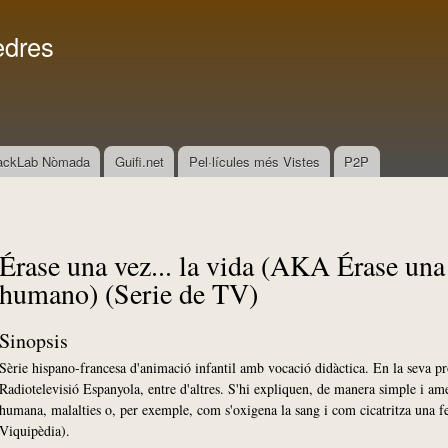
Vés al
Menú secundari
contingut
edres
ackLab Nòmada
Guifi.net
Pel·lícules més Vistes
P2P
Érase una vez... la vida (AKA Érase una 
humano) (Serie de TV)
Sinopsis
Sèrie hispano-francesa d'animació infantil amb vocació didàctica. En la seva pr
Radiotelevisió Espanyola, entre d'altres. S'hi expliquen, de manera simple i ame
humana, malalties o, per exemple, com s'oxigena la sang i com cicatritza una fe
Viquipèdia).