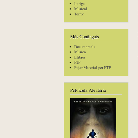
Intriga
Musical
Terror
Més Continguts
Documentals
Musica
Llibres
P2P
Pujar Material per FTP
Pel·lícula Aleatòria