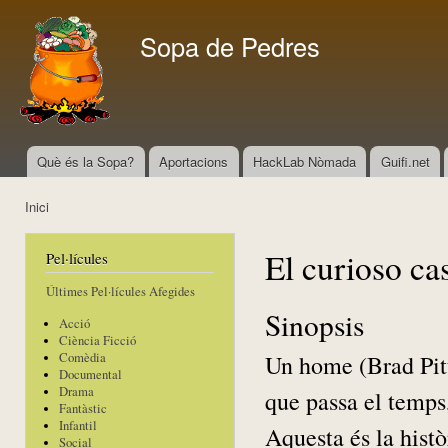
Vés
con
Sopa de Pedres
Què és la Sopa?
Aportacions
HackLab Nòmada
Guifi.net
Menú principal
Inici
Esteu aquí
El curioso c
Pel·lícules
Últimes Pel·lícules Afegides
Sinopsis
Acció
Ciència Ficció
Un home (Brad Pitt
Comèdia
Documental
Drama
que passa el temps,
Fantàstic
Infantil
Aquesta és la histò
Social