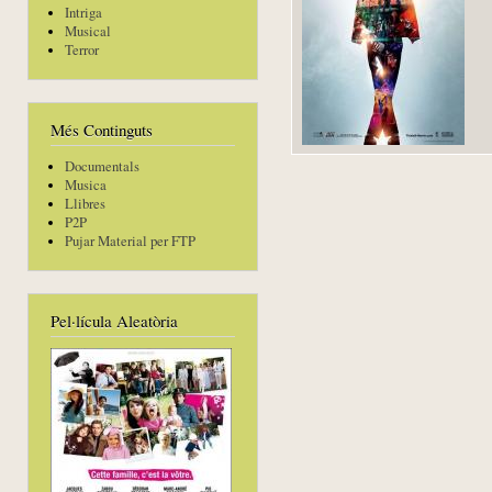
Intriga
Musical
Terror
Més Continguts
Documentals
Musica
Llibres
P2P
Pujar Material per FTP
Pel·lícula Aleatòria