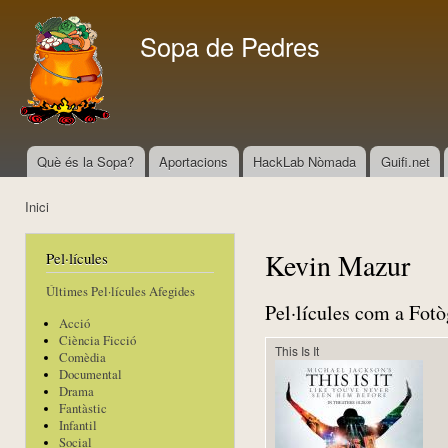
Vés
con
Sopa de Pedres
Què és la Sopa?
Aportacions
HackLab Nòmada
Guifi.net
Menú principal
Inici
Esteu aquí
Kevin Mazur
Pel·lícules
Últimes Pel·lícules Afegides
Pel·lícules com a Fotò
Acció
Ciència Ficció
This Is It
Comèdia
Documental
Drama
Fantàstic
Infantil
Social