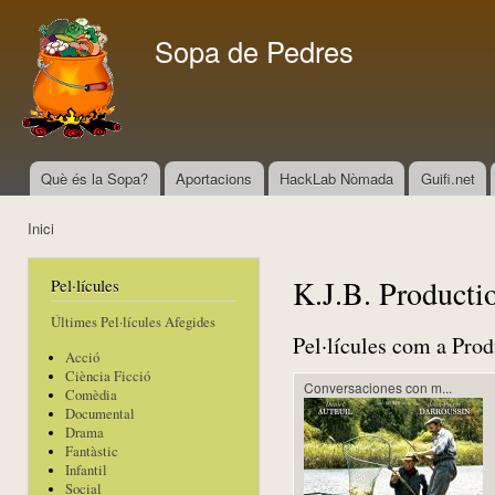
Vés
con
Sopa de Pedres
Què és la Sopa?
Aportacions
HackLab Nòmada
Guifi.net
Menú principal
Inici
Esteu aquí
K.J.B. Producti
Pel·lícules
Últimes Pel·lícules Afegides
Pel·lícules com a Prod
Acció
Ciència Ficció
Conversaciones con m...
Comèdia
Documental
Drama
Fantàstic
Infantil
Social