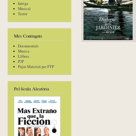
Intriga
Musical
Terror
Més Continguts
Documentals
Musica
Llibres
P2P
Pujar Material per FTP
Pel·lícula Aleatòria