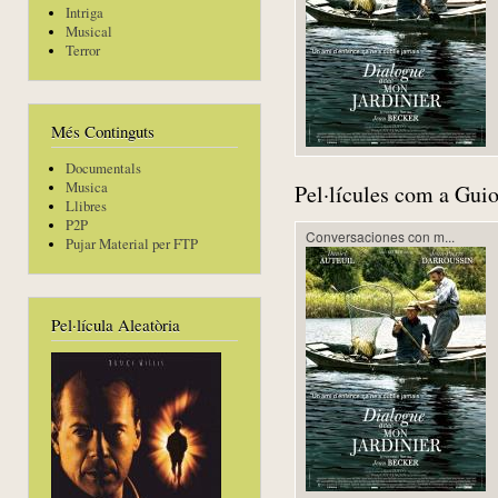
Intriga
Musical
Terror
Més Continguts
Documentals
Musica
Pel·lícules com a Guio
Llibres
P2P
Conversaciones con m...
Pujar Material per FTP
Pel·lícula Aleatòria