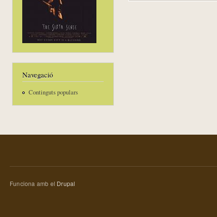
Navegació
Continguts populars
Funciona amb el
Drupal