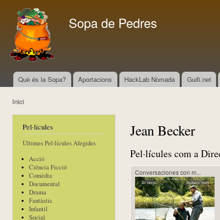
Vés
con
Sopa de Pedres
Què és la Sopa?
Aportacions
HackLab Nòmada
Guifi.net
Menú principal
Inici
Esteu aquí
Jean Becker
Pel·lícules
Últimes Pel·lícules Afegides
Pel·lícules com a Dire
Acció
Ciència Ficció
Conversaciones con m...
Comèdia
Documental
Drama
Fantàstic
Infantil
Social