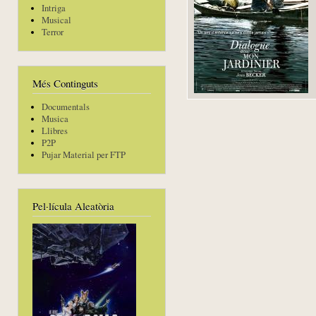
Intriga
Musical
Terror
Més Continguts
Documentals
Musica
Llibres
P2P
Pujar Material per FTP
Pel·lícula Aleatòria