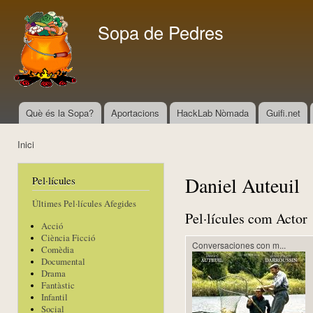
Vés
con
Sopa de Pedres
Què és la Sopa?
Aportacions
HackLab Nòmada
Guifi.net
Menú principal
Inici
Esteu aquí
Daniel Auteuil
Pel·lícules
Últimes Pel·lícules Afegides
Pel·lícules com Actor
Acció
Ciència Ficció
Conversaciones con m...
Comèdia
Documental
Drama
Fantàstic
Infantil
Social