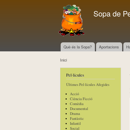
Sopa de P
Què és la Sopa?
Aportacions
H
Menú principal
Inici
Esteu aquí
Pel·lícules
Últimes Pel·lícules Afegides
Acció
Ciència Ficció
Comèdia
Documental
Drama
Fantàstic
Infantil
Social