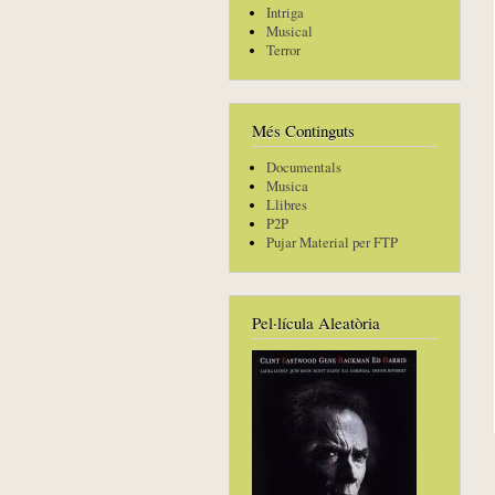
Intriga
Musical
Terror
Més Continguts
Documentals
Musica
Llibres
P2P
Pujar Material per FTP
Pel·lícula Aleatòria