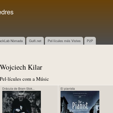
Vés al
Menú secundari
contingut
edres
ackLab Nòmada
Guifi.net
Pel·lícules més Vistes
P2P
Wojciech Kilar
Pel·lícules com a Músic
Drácula de Bram Stok...
El pianista