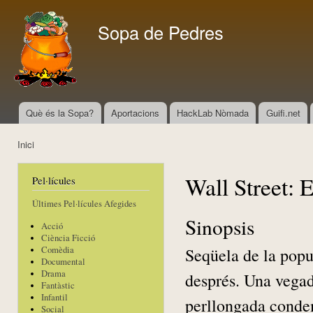
Vés
con
Sopa de Pedres
Què és la Sopa?
Aportacions
HackLab Nòmada
Guifi.net
Menú principal
Inici
Esteu aquí
Wall Street: 
Pel·lícules
Últimes Pel·lícules Afegides
Sinopsis
Acció
Ciència Ficció
Seqüela de la popu
Comèdia
Documental
Drama
després. Una vegad
Fantàstic
Infantil
perllongada condem
Social