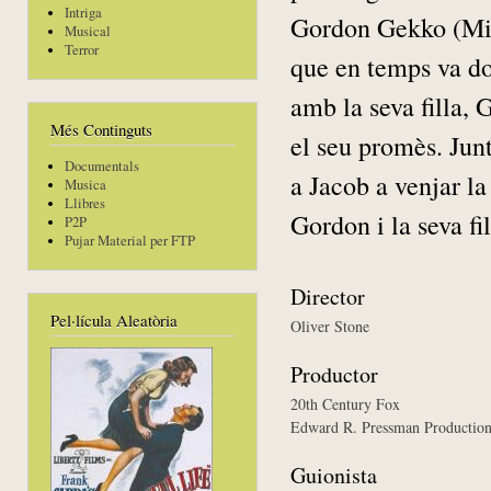
Intriga
Gordon Gekko (Mic
Musical
Terror
que en temps va do
amb la seva filla,
Més Continguts
el seu promès. Jun
Documentals
a Jacob a venjar la
Musica
Llibres
Gordon i la seva fil
P2P
Pujar Material per FTP
Director
Pel·lícula Aleatòria
Oliver Stone
Productor
20th Century Fox
Edward R. Pressman Productio
Guionista