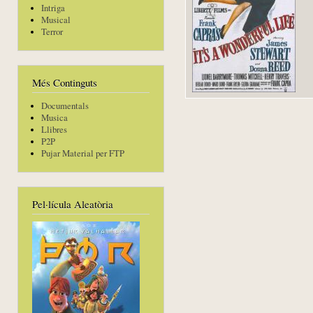
Intriga
Musical
Terror
Més Continguts
Documentals
Musica
Llibres
P2P
Pujar Material per FTP
Pel·lícula Aleatòria