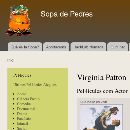
Vés
con
Sopa de Pedres
Què és la Sopa?
Aportacions
HackLab Nòmada
Guifi.net
Menú principal
Inici
Esteu aquí
Virginia Patton
Pel·lícules
Últimes Pel·lícules Afegides
Pel·lícules com Actor
Acció
Ciència Ficció
Qué bello es vivir
Comèdia
Documental
Drama
Fantàstic
Infantil
Social