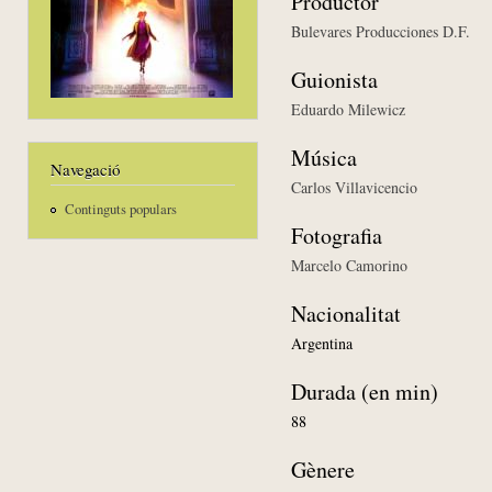
Productor
Bulevares Producciones D.F.
Guionista
Eduardo Milewicz
Música
Navegació
Carlos Villavicencio
Continguts populars
Fotografia
Marcelo Camorino
Nacionalitat
Argentina
Durada (en min)
88
Gènere