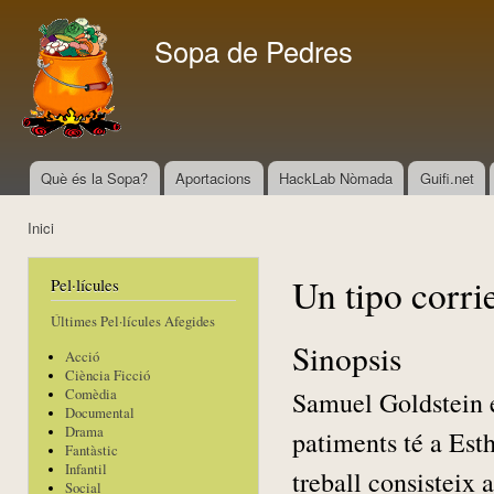
Vés
con
Sopa de Pedres
Què és la Sopa?
Aportacions
HackLab Nòmada
Guifi.net
Menú principal
Inici
Esteu aquí
Un tipo corri
Pel·lícules
Últimes Pel·lícules Afegides
Sinopsis
Acció
Ciència Ficció
Samuel Goldstein es
Comèdia
Documental
Drama
patiments té a Esth
Fantàstic
Infantil
treball consisteix
Social