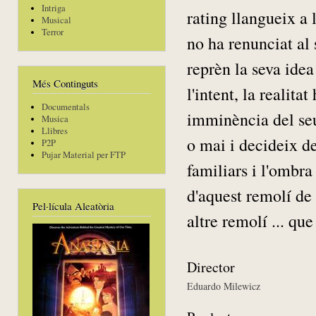
Intriga
rating llangueix a 
Musical
Terror
no ha renunciat al 
reprèn la seva ide
Més Continguts
l'intent, la realita
Documentals
imminència del seu
Musica
Llibres
o mai i decideix d
P2P
Pujar Material per FTP
familiars i l'ombra
d'aquest remolí de
Pel·lícula Aleatòria
altre remolí ... qu
Director
Eduardo Milewicz