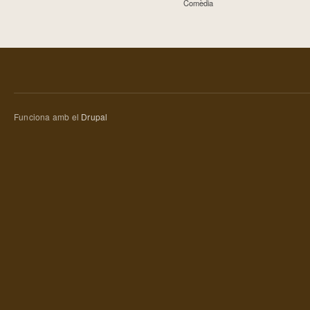
Comèdia
Funciona amb el
Drupal