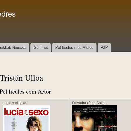
Vés al
Menú secundari
contingut
edres
ackLab Nòmada
Guifi.net
Pel·lícules més Vistes
P2P
Tristán Ulloa
Pel·lícules com Actor
Lucía y el sexo
Salvador (Puig Antic...