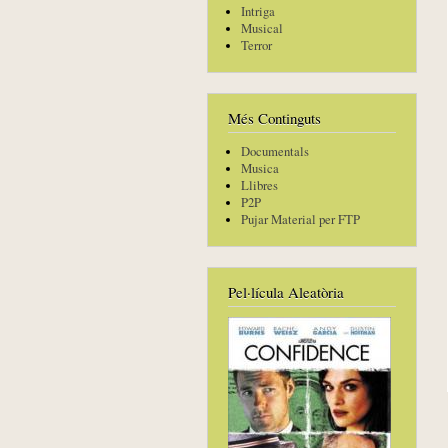
Intriga
Musical
Terror
Més Continguts
Documentals
Musica
Llibres
P2P
Pujar Material per FTP
Pel·lícula Aleatòria