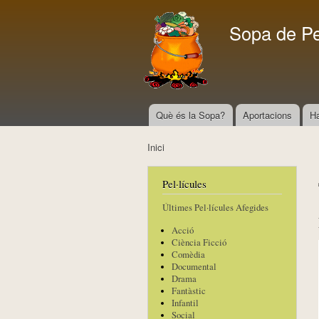
Sopa de P
Què és la Sopa?
Aportacions
H
Menú principal
Inici
Esteu aquí
Pel·lícules
Últimes Pel·lícules Afegides
Acció
Ciència Ficció
Comèdia
Documental
Drama
Fantàstic
Infantil
Social