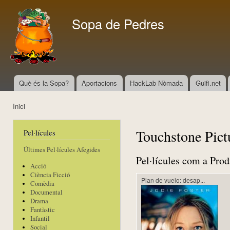
Vés
con
Sopa de Pedres
Què és la Sopa?
Aportacions
HackLab Nòmada
Guifi.net
Menú principal
Inici
Esteu aquí
Touchstone Pict
Pel·lícules
Últimes Pel·lícules Afegides
Pel·lícules com a Prod
Acció
Ciència Ficció
Plan de vuelo: desap...
Comèdia
Documental
Drama
Fantàstic
Infantil
Social