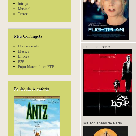
Intriga
Musical
Terror
Més Continguts
Documentals
La última noche
Musica
Llibres
P2P
Pujar Material per FTP
Pel·lícula Aleatòria
Malson abans de Nada...