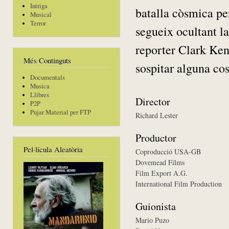
Intriga
batalla còsmica pe
Musical
Terror
segueix ocultant la
reporter Clark Ken
Més Continguts
sospitar alguna cos
Documentals
Musica
Llibres
Director
P2P
Pujar Material per FTP
Richard Lester
Productor
Pel·lícula Aleatòria
Coproducció USA-GB
Dovemead Films
Film Export A.G.
International Film Production
Guionista
Mario Puzo