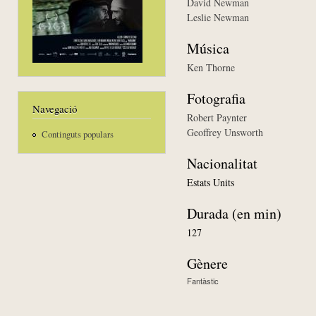
David Newman
Leslie Newman
Música
Ken Thorne
Fotografia
Navegació
Robert Paynter
Geoffrey Unsworth
Continguts populars
Nacionalitat
Estats Units
Durada (en min)
127
Gènere
Fantàstic