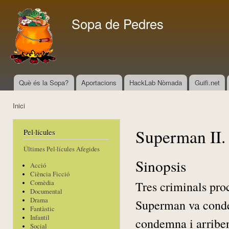
Vés
con
Sopa de Pedres
Què és la Sopa?
Aportacions
HackLab Nòmada
Guifi.net
Menú principal
Inici
Esteu aquí
Superman II.
Pel·lícules
Últimes Pel·lícules Afegides
Sinopsis
Acció
Ciència Ficció
Tres criminals pro
Comèdia
Documental
Drama
Superman va condem
Fantàstic
Infantil
condemna i arriben
Social