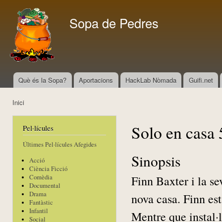
Vés
con
Sopa de Pedres
Què és la Sopa?
Aportacions
HackLab Nòmada
Guifi.net
Menú principal
Inici
Esteu aquí
Solo en casa
Pel·lícules
Últimes Pel·lícules Afegides
Sinopsis
Acció
Ciència Ficció
Finn Baxter i la s
Comèdia
Documental
Drama
nova casa. Finn est
Fantàstic
Infantil
Mentre que instal·l
Social