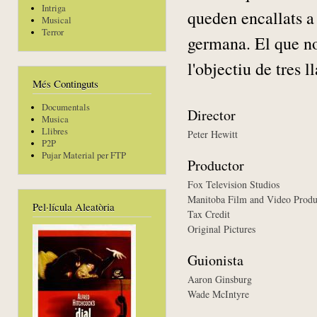
Intriga
queden encallats a 
Musical
Terror
germana. El que no
l'objectiu de tres l
Més Continguts
Documentals
Director
Musica
Llibres
Peter Hewitt
P2P
Pujar Material per FTP
Productor
Fox Television Studios
Manitoba Film and Video Produ
Pel·lícula Aleatòria
Tax Credit
Original Pictures
Guionista
Aaron Ginsburg
Wade McIntyre