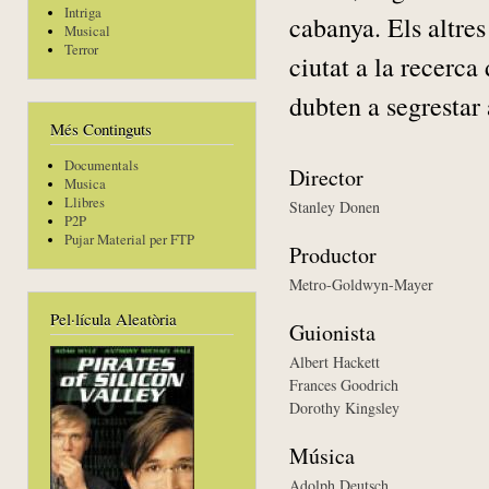
Intriga
cabanya. Els altres
Musical
Terror
ciutat a la recerca
dubten a segrestar 
Més Continguts
Documentals
Director
Musica
Llibres
Stanley Donen
P2P
Pujar Material per FTP
Productor
Metro-Goldwyn-Mayer
Pel·lícula Aleatòria
Guionista
Albert Hackett
Frances Goodrich
Dorothy Kingsley
Música
Adolph Deutsch