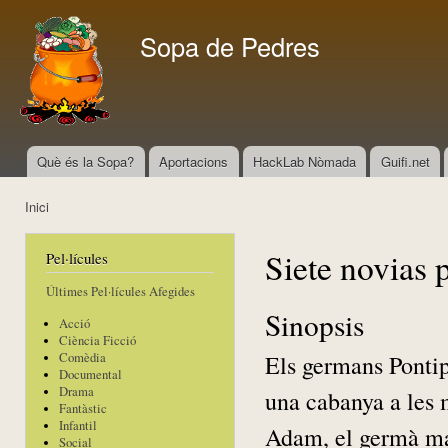
Vés
con
Sopa de Pedres
Què és la Sopa?
Aportacions
HackLab Nòmada
Guifi.net
Menú principal
Inici
Esteu aquí
Siete novias 
Pel·lícules
Últimes Pel·lícules Afegides
Sinopsis
Acció
Ciència Ficció
Els germans Pontipe
Comèdia
Documental
Drama
una cabanya a les 
Fantàstic
Infantil
Adam, el germà majo
Social