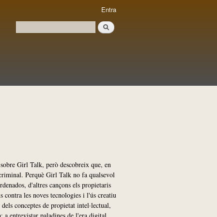
Entra
Cerca
Formulari de cerca
 sobre Girl Talk, però descobreix que, en
criminal. Perquè Girl Talk no fa qualsevol
rdenados, d'altres cançons els propietaris
s contra les noves tecnologies i l'ús creatiu
 dels conceptes de propietat intel·lectual,
a; a entrevistar paladines de l'era digital