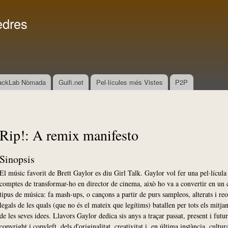
Vés al
Menú secundari
contingut
edres
ackLab Nòmada
Guifi.net
Pel·lícules més Vistes
P2P
Rip!: A remix manifesto
Sinopsis
El músic favorit de Brett Gaylor es diu Girl Talk. Gaylor vol fer una pel·lícula
comptes de transformar-ho en director de cinema, això ho va a convertir en un 
tipus de música: fa mash-ups, o cançons a partir de purs sampleos, alterats i reo
legals de les quals (que no és el mateix que legítims) batallen per tots els mitjan
de les seves idees. Llavors Gaylor dedica sis anys a traçar passat, present i futur
copyright i copyleft, dels d'originalitat, creativitat i, en última instància, cultur