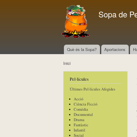
Sopa de P
Què és la Sopa?
Aportacions
H
Menú principal
Inici
Esteu aquí
Pel·lícules
Últimes Pel·lícules Afegides
Acció
Ciència Ficció
Comèdia
Documental
Drama
Fantàstic
Infantil
Social