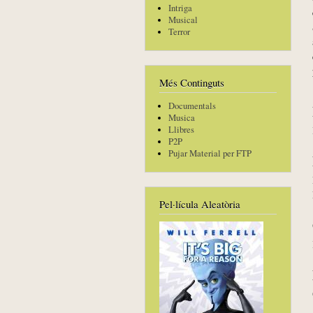
Intriga
Musical
Terror
Més Continguts
Documentals
Musica
Llibres
P2P
Pujar Material per FTP
Pel·lícula Aleatòria