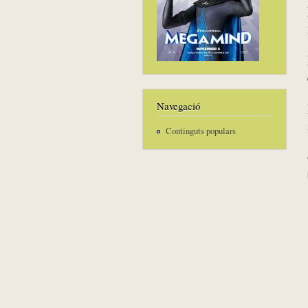
Navegació
Continguts populars