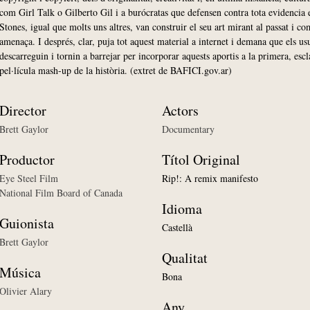
com Girl Talk o Gilberto Gil i a burócratas que defensen contra tota evidencia 
Stones, igual que molts uns altres, van construir el seu art mirant al passat i com
amenaça. I després, clar, puja tot aquest material a internet i demana que els us
descarreguin i tornin a barrejar per incorporar aquests aportis a la primera, esc
pel·lícula mash-up de la història. (extret de BAFICI.gov.ar)
Director
Actors
Brett Gaylor
Documentary
Productor
Títol Original
Eye Steel Film
Rip!: A remix manifesto
National Film Board of Canada
Idioma
Guionista
Castellà
Brett Gaylor
Qualitat
Música
Bona
Olivier Alary
Any