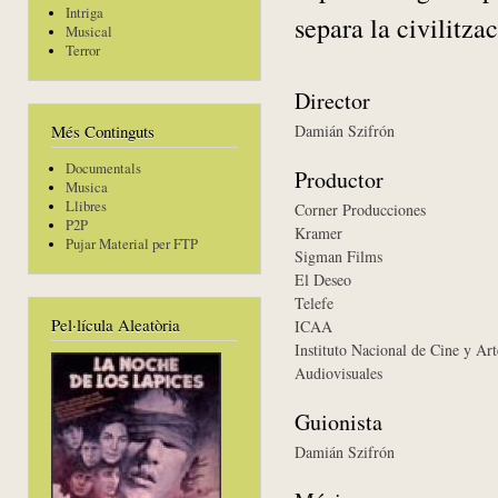
Intriga
separa la civilitzac
Musical
Terror
Director
Damián Szifrón
Més Continguts
Documentals
Productor
Musica
Llibres
Corner Producciones
P2P
Kramer
Pujar Material per FTP
Sigman Films
El Deseo
Telefe
Pel·lícula Aleatòria
ICAA
Instituto Nacional de Cine y Art
Audiovisuales
Guionista
Damián Szifrón