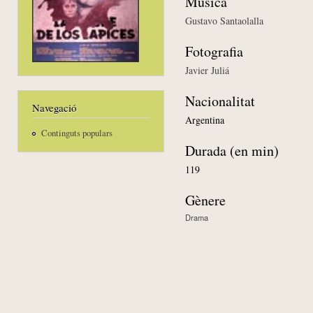
Música
Gustavo Santaolalla
Fotografia
Javier Juliá
Nacionalitat
Navegació
Argentina
Continguts populars
Durada (en min)
119
Gènere
Drama