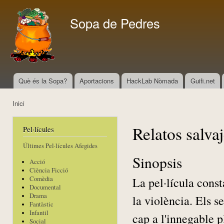
Vés
con
Sopa de Pedres
Què és la Sopa?
Aportacions
HackLab Nòmada
Guifi.net
Menú principal
Inici
Esteu aquí
Relatos salva
Pel·lícules
Últimes Pel·lícules Afegides
Sinopsis
Acció
Ciència Ficció
La pel·lícula const
Comèdia
Documental
Drama
la violència. Els 
Fantàstic
Infantil
cap a l'innegable p
Social