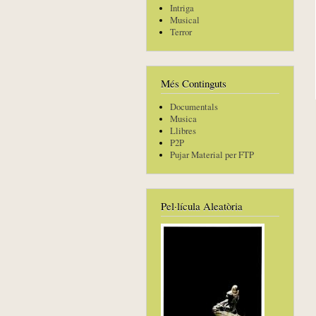
Intriga
Musical
Terror
Més Continguts
Documentals
Musica
Llibres
P2P
Pujar Material per FTP
Pel·lícula Aleatòria