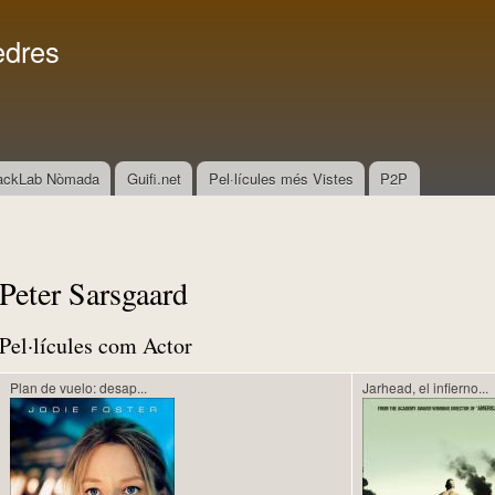
Vés al
Menú secundari
contingut
edres
ackLab Nòmada
Guifi.net
Pel·lícules més Vistes
P2P
Peter Sarsgaard
Pel·lícules com Actor
Plan de vuelo: desap...
Jarhead, el infierno...