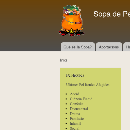
Sopa de P
Què és la Sopa?
Aportacions
H
Menú principal
Inici
Esteu aquí
Pel·lícules
Últimes Pel·lícules Afegides
Acció
Ciència Ficció
Comèdia
Documental
Drama
Fantàstic
Infantil
Social