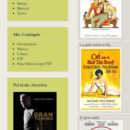
Intriga
Musical
Terror
Més Continguts
Documentals
La gata sobre el tej...
Musica
Llibres
P2P
Pujar Material per FTP
Pel·lícula Aleatòria
El gran salto