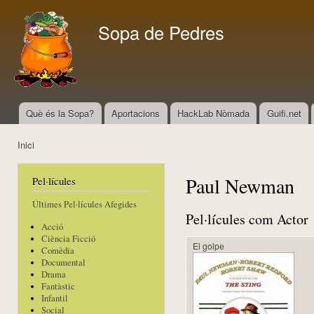
Vés
con
Sopa de Pedres
Què és la Sopa?
Aportacions
HackLab Nòmada
Guifi.net
Menú principal
Inici
Esteu aquí
Paul Newman
Pel·lícules
Últimes Pel·lícules Afegides
Pel·lícules com Actor
Acció
Ciència Ficció
El golpe
Comèdia
Documental
Drama
Fantàstic
Infantil
Social