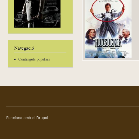
Navegació
Continguts populars
Funciona amb el
Drupal