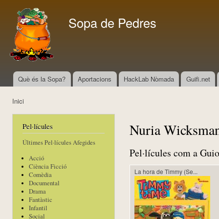
Vés
con
Sopa de Pedres
Què és la Sopa?
Aportacions
HackLab Nòmada
Guifi.net
Menú principal
Inici
Esteu aquí
Nuria Wicksma
Pel·lícules
Últimes Pel·lícules Afegides
Pel·lícules com a Guio
Acció
Ciència Ficció
La hora de Timmy (Se...
Comèdia
Documental
Drama
Fantàstic
Infantil
Social