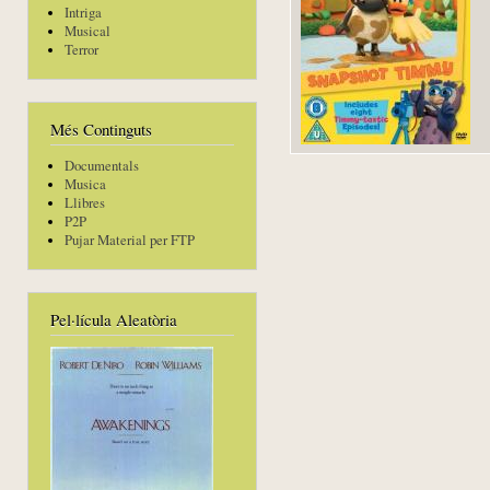
Intriga
Musical
Terror
Més Continguts
Documentals
Musica
Llibres
P2P
Pujar Material per FTP
Pel·lícula Aleatòria