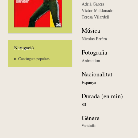
Adrià García
Victor Maldonado
Teresa Vilardell
Música
Nicolas Errèra
Navegació
Fotografia
Continguts populars
Animation
Nacionalitat
Espanya
Durada (en min)
80
Gènere
Fantàstic