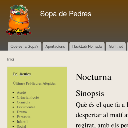
Vés
con
Sopa de Pedres
Què és la Sopa?
Aportacions
HackLab Nòmada
Guifi.net
Menú principal
Inici
Esteu aquí
Nocturna
Pel·lícules
Últimes Pel·lícules Afegides
Sinopsis
Acció
Ciència Ficció
Què és el que fa a 
Comèdia
Documental
Drama
despertar al matí a
Fantàstic
Infantil
regirat, amb els peu
Social