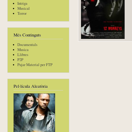
Intriga
Musical
Terror
Més Continguts
Documentals
Musica
Llibres
P2P
Pujar Material per FTP
Pel·lícula Aleatòria