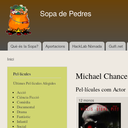
Vés
con
Sopa de Pedres
Què és la Sopa?
Aportacions
HackLab Nòmada
Guifi.net
Menú principal
Inici
Esteu aquí
Michael Chance
Pel·lícules
Últimes Pel·lícules Afegides
Pel·lícules com Actor
Acció
Ciència Ficció
12 monos
Comèdia
Documental
Drama
Fantàstic
Infantil
Social