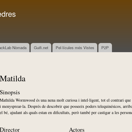
Vés al
Menú secundari
contingut
edres
ackLab Nòmada
Guifi.net
Pel·lícules més Vistes
P2P
Matilda
Sinopsis
Mathilda Wormwood és una nena molt curiosa i intel·ligent, tot el contrari que 
i menysprear-la. Després de descobrir que posseeix poders telequinésicos, arriba
el bé, ajudant als quals estan en dificultats, però també per castigar a les person
Director
Actors