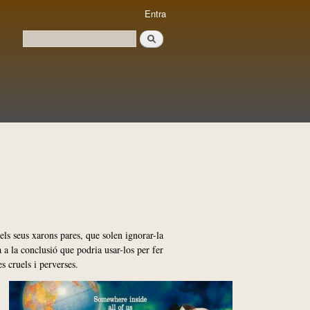
Entra
Cerca
Formulari de cerca
els seus xarons pares, que solen ignorar-la
 a la conclusió que podria usar-los per fer
es cruels i perverses.