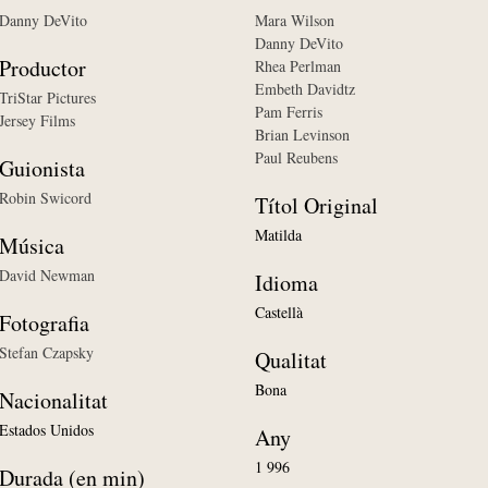
Danny DeVito
Mara Wilson
Danny DeVito
Productor
Rhea Perlman
Embeth Davidtz
TriStar Pictures
Pam Ferris
Jersey Films
Brian Levinson
Paul Reubens
Guionista
Robin Swicord
Títol Original
Matilda
Música
David Newman
Idioma
Castellà
Fotografia
Stefan Czapsky
Qualitat
Bona
Nacionalitat
Estados Unidos
Any
1 996
Durada (en min)