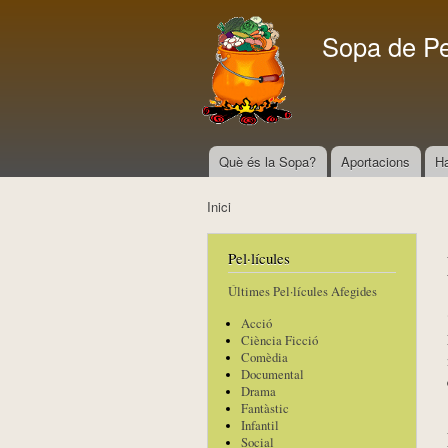
Sopa de P
Què és la Sopa?
Aportacions
H
Menú principal
Inici
Esteu aquí
Pel·lícules
Últimes Pel·lícules Afegides
Acció
Ciència Ficció
Comèdia
Documental
Drama
Fantàstic
Infantil
Social