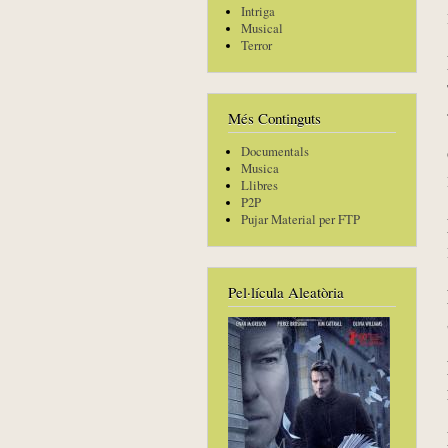
Intriga
Musical
Terror
Més Continguts
Documentals
Musica
Llibres
P2P
Pujar Material per FTP
Pel·lícula Aleatòria